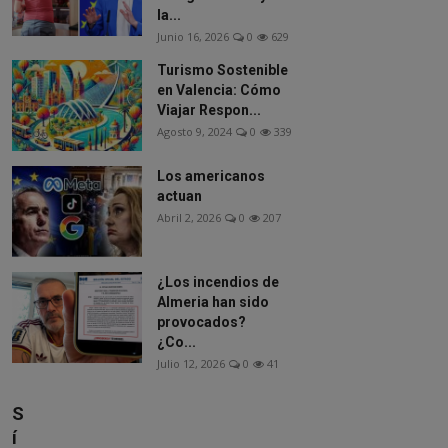
la...
Junio 16, 2026
0
629
Turismo Sostenible
en Valencia: Cómo
Viajar Respon...
Agosto 9, 2024
0
339
Los americanos
actuan
Abril 2, 2026
0
207
¿Los incendios de
Almeria han sido
provocados?
¿Co...
Julio 12, 2026
0
41
S
í