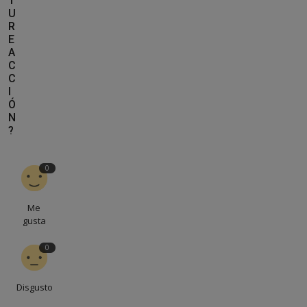
T
U
R
E
A
C
C
I
Ó
N
?
0
Me
gusta
0
Disgusto