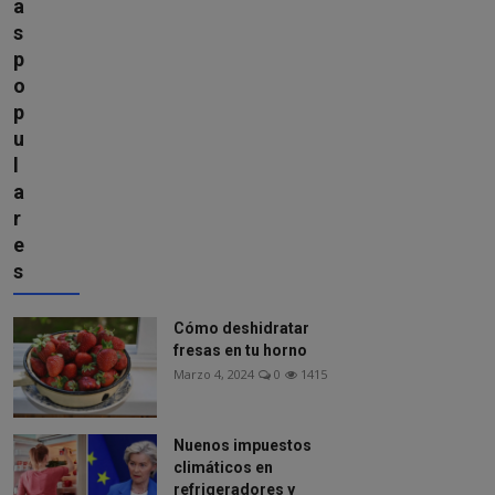
a
s
p
o
p
u
l
a
r
e
s
Cómo deshidratar
fresas en tu horno
Marzo 4, 2024
0
1415
Nuenos impuestos
climáticos en
refrigeradores y