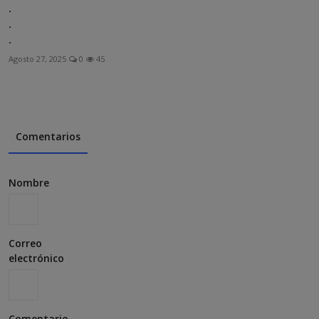
.
.
.
Agosto 27, 2025
0
45
Comentarios
Nombre
Correo
electrónico
Comentario