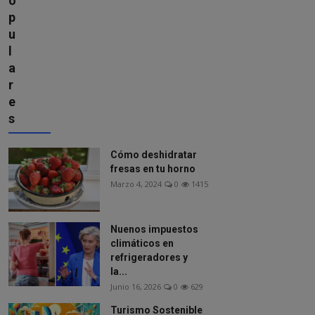
o
p
u
l
a
r
e
s
Cómo deshidratar
fresas en tu horno
Marzo 4, 2024
0
1415
Nuenos impuestos
climáticos en
refrigeradores y
la...
Junio 16, 2026
0
629
Turismo Sostenible