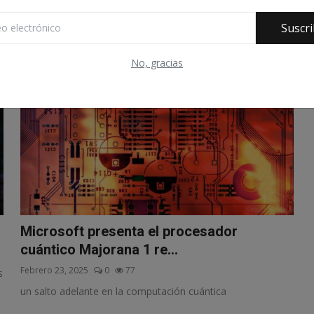
evitar su uso y qué hace...
Suscri
No, gracias
Microsoft presenta el procesador
cuántico Majorana 1 re...
Febrero 23, 2025
0
77
s
un salto adelante en la computación cuántica