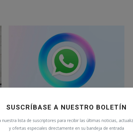
Cómo quitar la IA de WhatsApp: ¿es
SUSCRÍBASE A NUESTRO BOLETÍN
posible eliminar Met...
nuestra lista de suscriptores para recibir las últimas noticias, actual
Abril 6, 2025
0
74
y ofertas especiales directamente en su bandeja de entrada
e
Descubre si es posible quitar Meta AI de WhatsApp, cómo