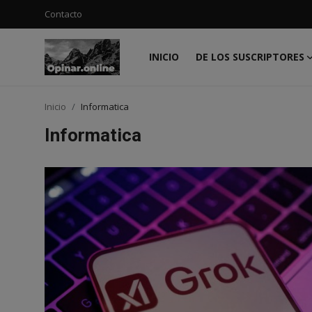
Contacto
INICIO
DE LOS SUSCRIPTORES
Acceso
Registro
Inicio
Informatica
Inicio
Informatica
Contacto
De los suscriptores
Noticias
Prensa
Moda
Negocios