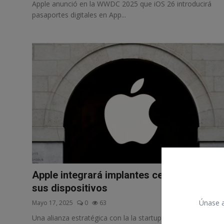
Apple anunció en la WWDC 2025 que iOS 26 introducirá
pasaportes digitales en App...
Apple integrará implantes cerebrales a
sus dispositivos
Únase a 
Mayo 17, 2025
0
63
Una alianza estratégica con la la startup Synchro busca qu