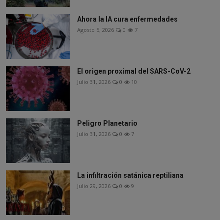
Ahora la IA cura enfermedades
Agosto 5, 2026
0
7
El origen proximal del SARS-CoV-2
Julio 31, 2026
0
10
Peligro Planetario
Julio 31, 2026
0
7
La infiltración satánica reptiliana
Julio 29, 2026
0
9