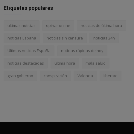
Etiquetas populares
ultimas noticias
opinar online
noticias de última hora
noticias España
noticias sin censura
noticias 24h
Últimas noticias España
noticias rápidas de hoy
noticias destacadas
ultima hora
mala salud
gran gobierno
conspiración
Valencia
libertad