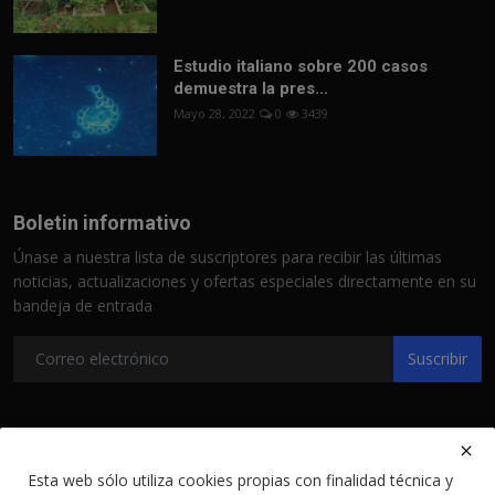
Estudio italiano sobre 200 casos
demuestra la pres...
Mayo 28, 2022
0
3439
Boletin informativo
Únase a nuestra lista de suscriptores para recibir las últimas
noticias, actualizaciones y ofertas especiales directamente en su
bandeja de entrada
Suscribir
Esta web sólo utiliza cookies propias con finalidad técnica y