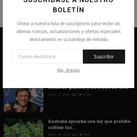
BOLETÍN
Únase a nuestra lista de suscriptores para recibir las
últimas noticias, actualizaciones y ofertas especiales
directamente en su bandeja de entrada
Suscribir
Opinar Online - Opinar libre y sin censura
No, gracias
Óxido de grafeno y 5G a LOS 26 GHz
Junio 27, 2022
0
3726
Australia aprueba una ley que prohíbe
cultivar tus...
Mayo 10, 2022
0
3441