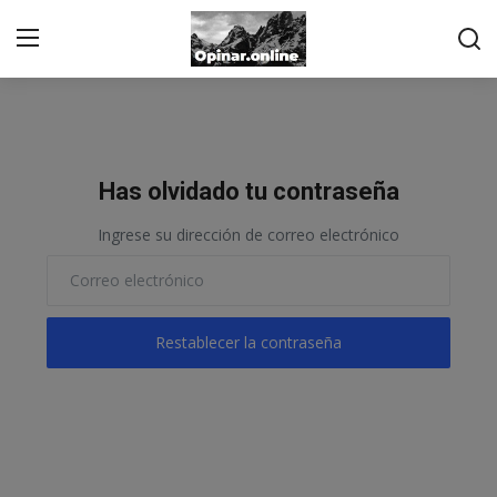
Acceso
Registro
Inicio
Has olvidado tu contraseña
Contacto
Ingrese su dirección de correo electrónico
De los suscriptores
Noticias
Restablecer la contraseña
Prensa
Moda
Negocios