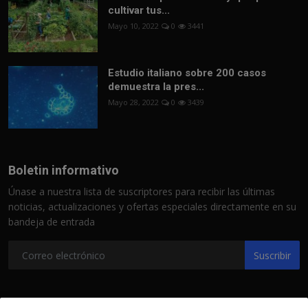
cultivar tus...
Mayo 10, 2022
0
3441
Estudio italiano sobre 200 casos
demuestra la pres...
Mayo 28, 2022
0
3439
Boletin informativo
Únase a nuestra lista de suscriptores para recibir las últimas
noticias, actualizaciones y ofertas especiales directamente en su
bandeja de entrada
Suscribir