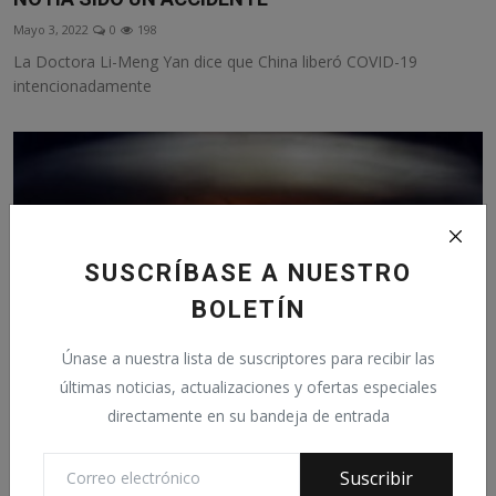
Mayo 3, 2022
0
198
La Doctora Li-Meng Yan dice que China liberó COVID-19
intencionadamente
SUSCRÍBASE A NUESTRO
BOLETÍN
Únase a nuestra lista de suscriptores para recibir las
últimas noticias, actualizaciones y ofertas especiales
directamente en su bandeja de entrada
Nadie sobrevivirá
Suscribir
Mayo 2, 2022
0
236