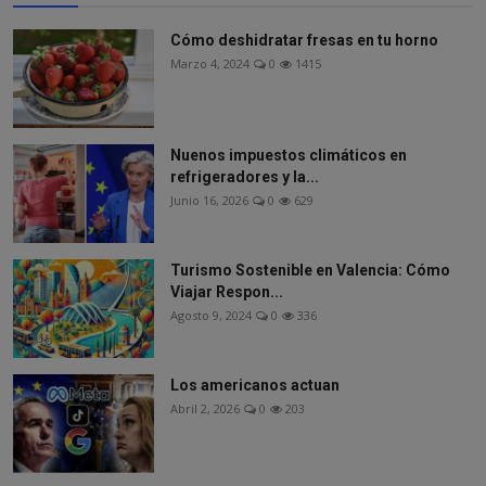
Cómo deshidratar fresas en tu horno
Marzo 4, 2024
0
1415
Nuenos impuestos climáticos en
refrigeradores y la...
Junio 16, 2026
0
629
Turismo Sostenible en Valencia: Cómo
Viajar Respon...
Agosto 9, 2024
0
336
Los americanos actuan
Abril 2, 2026
0
203