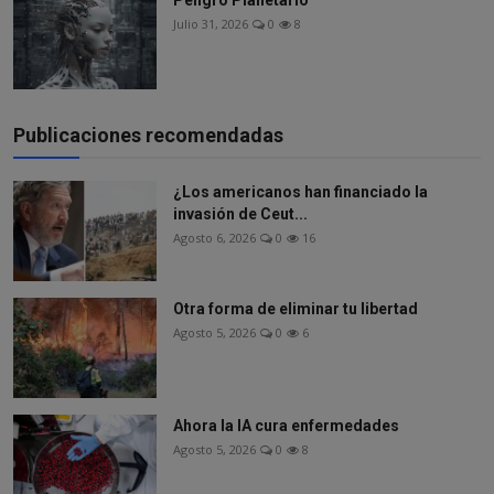
Peligro Planetario
Julio 31, 2026
0
8
Publicaciones recomendadas
¿Los americanos han financiado la
invasión de Ceut...
Agosto 6, 2026
0
16
Otra forma de eliminar tu libertad
Agosto 5, 2026
0
6
Ahora la IA cura enfermedades
Agosto 5, 2026
0
8