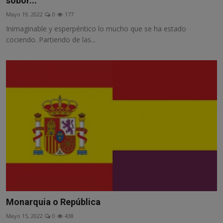
sobor...
Misterios
Mayo 19, 2022
0
177
Inimaginable y esperpéntico lo mucho que se ha estado
Cultura
cociendo. Partiendo de las...
Mascotas
Viajes
Informatica
Cocina
Monarquia o República
Mayo 15, 2022
0
438