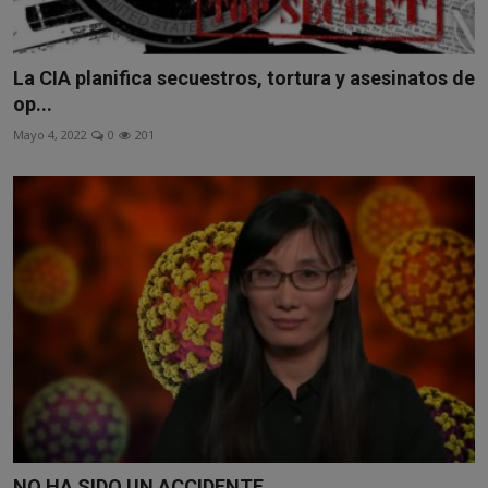
La CIA planifica secuestros, tortura y asesinatos de
op...
Mayo 4, 2022
0
201
NO HA SIDO UN ACCIDENTE