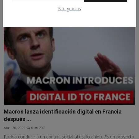
Un programa de la televisión rusa simula un ataque nuclear en
No, gracias
Europa
Macron lanza identificación digital en Francia
después ...
Abril 30, 2022
0
207
Podría conducir a un control social al estilo chino. Es un proyecto