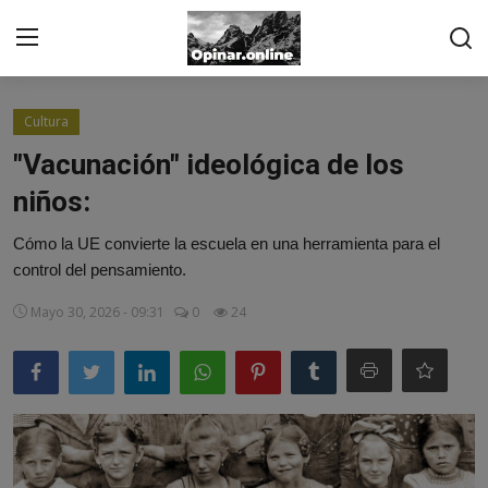
Acceso
Registro
Cultura
"Vacunación" ideológica de los
Inicio
niños:
Contacto
Cómo la UE convierte la escuela en una herramienta para el
control del pensamiento.
De los suscriptores
Mayo 30, 2026 - 09:31
0
24
Noticias
Prensa
Moda
Negocios