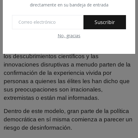
directamente en su bandeja de entrada
provoca ira, confirma creencias previas o desafía
la autoridad se clasificará como potencialmente
Suscribir
manipulable. Pero la política suele ser
emocional. La sátira a menudo mezcla humor
No, gracias
con seriedad. La disidencia inevitablemente
desafía la autoridad. Los movimientos populares,
los descubrimientos científicos y las
innovaciones disruptivas a menudo parten de la
confirmación de la experiencia vivida por
personas a quienes las élites les han dicho que
sus preocupaciones son irracionales,
extremistas o están mal informadas.
Dentro de este modelo, gran parte de la política
democrática en sí misma comienza a parecer un
riesgo de desinformación.