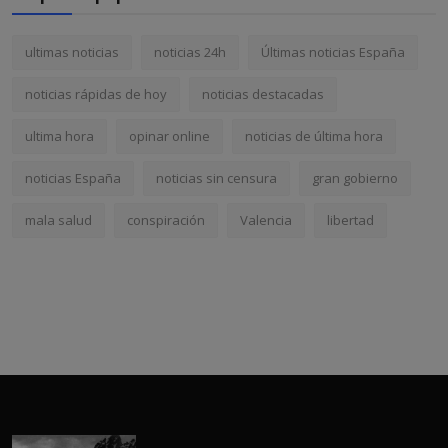
ultimas noticias
noticias 24h
Últimas noticias España
noticias rápidas de hoy
noticias destacadas
ultima hora
opinar online
noticias de última hora
noticias España
noticias sin censura
gran gobierno
mala salud
conspiración
Valencia
libertad