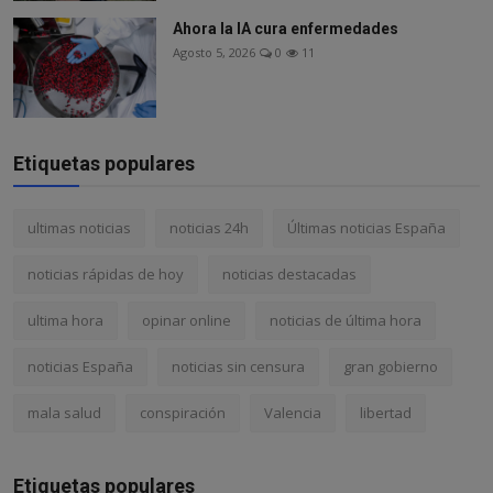
Ahora la IA cura enfermedades
Agosto 5, 2026
0
11
Etiquetas populares
ultimas noticias
noticias 24h
Últimas noticias España
noticias rápidas de hoy
noticias destacadas
ultima hora
opinar online
noticias de última hora
noticias España
noticias sin censura
gran gobierno
mala salud
conspiración
Valencia
libertad
Etiquetas populares