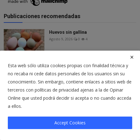
Publicaciones recomendadas
Huevos sin gallina
Agosto 9, 2026
0
4
Esta web sólo utiliza cookies propias con finalidad técnica y
La tortura del Dr. Reiner Fuellmich
Agosto 8, 2026
0
6
no recaba ni cede datos personales de los usuarios sin su
conocimiento. Sin embargo, contiene enlaces a sitios web de
terceros con políticas de privacidad ajenas a la de Opinar
Online que usted podrá decidir si acepta o no cuando acceda
¿Los americanos han financiado la
invasión de Ceut...
a ellos.
Agosto 6, 2026
0
20
Accept Cookies
Otra forma de eliminar tu libertad
Agosto 5, 2026
0
7