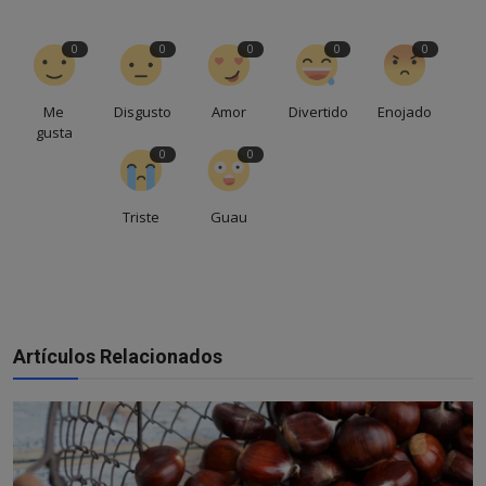
0
0
0
0
0
Me
Disgusto
Amor
Divertido
Enojado
gusta
0
0
Triste
Guau
Artículos Relacionados