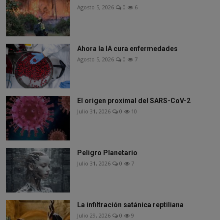
Agosto 5, 2026
0
6
Ahora la IA cura enfermedades
Agosto 5, 2026
0
7
El origen proximal del SARS-CoV-2
Julio 31, 2026
0
10
Peligro Planetario
Julio 31, 2026
0
7
La infiltración satánica reptiliana
Julio 29, 2026
0
9