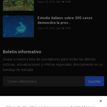
Mayo 10, 2022
0
3440
Estudio italiano sobre 200 casos
demuestra la pres...
Mayo 28, 2022
0
3438
Boletin informativo
Únase a nuestra lista de suscriptores para recibir las últimas
noticias, actualizaciones y ofertas especiales directamente en su
bandeja de entrada
Suscribir