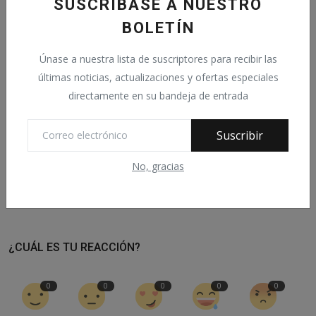
SUSCRÍBASE A NUESTRO
BOLETÍN
Etiquetas:
Únase a nuestra lista de suscriptores para recibir las
últimas noticias, actualizaciones y ofertas especiales
directamente en su bandeja de entrada
ARTÍCULO ANTERIOR
Lo que había en las autopsias de los vacunados
Suscribir
ARTÍCULO SIGUIENTE
No, gracias
El WEF llama a un 'lavado de cerebro masivo' para promover
la carne cultivada en...
¿CUÁL ES TU REACCIÓN?
0
0
0
0
0