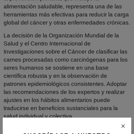
alimentación saludable, representa una de las
herramientas más efectivas para reducir la carga
global del cáncer y otras enfermedades crónicas.
La decisión de la Organización Mundial de la
Salud y el Centro Internacional de
Investigaciones sobre el Cáncer de clasificar las
carnes procesadas como carcinógenas para los
seres humanos se sostiene en una base
científica robusta y en la observación de
patrones epidemiológicos consistentes. Adoptar
las recomendaciones de los expertos y realizar
ajustes en los hábitos alimentarios puede
traducirse en beneficios sustanciales para la
salud individual y colectiva.
Fuente:
Infobae