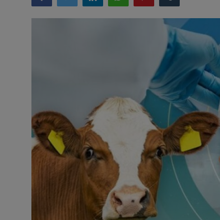
Misterios
Cultura
Mascotas
Viajes
Informatica
Cocina