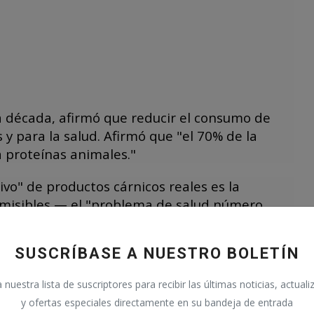
década, afirmó que reducir el consumo de
y para la salud. Afirmó que "el 70% de la
a proteínas animales."
ivo" de productos cárnicos reales es la
smisibles — el "problema de salud número
o real de carne a un nivel "saludable" y una
 la gente consumiera carne cultivada en
SUSCRÍBASE A NUESTRO BOLETÍN
nuestra lista de suscriptores para recibir las últimas noticias, actual
la carne real y cuestionan la seguridad de
y ofertas especiales directamente en su bandeja de entrada
o