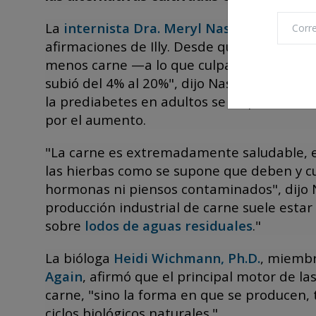
La
internista Dra. Meryl Nass
, fundadora
afirmaciones de Illy. Desde que las autor
menos carne —a lo que culpaban de ciert
subió del 4% al 20%", dijo Nass. "La
diabet
la prediabetes en adultos se dispararon."
por el aumento.
"La carne es extremadamente saludable, 
las hierbas como se supone que deben y cu
hormonas ni piensos contaminados", dijo Na
producción industrial de carne suele est
sobre
lodos de aguas residuales
."
La bióloga
Heidi Wichmann, Ph.D.
, miembr
Again
, afirmó que el principal motor de l
carne, "sino la forma en que se producen, 
ciclos biológicos naturales."