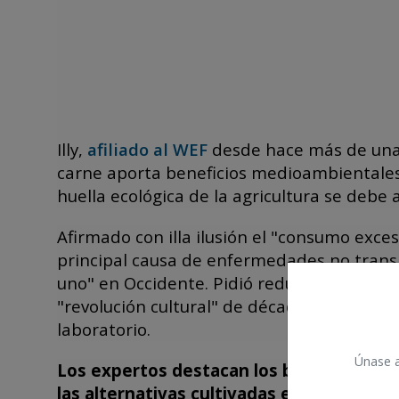
Illy,
afiliado al WEF
desde hace más de una 
carne aporta beneficios medioambientales 
huella ecológica de la agricultura se debe 
Afirmado con illa ilusión el "consumo exces
principal causa de enfermedades no tran
uno" en Occidente. Pidió reducir el consum
"revolución cultural" de décadas para que
laboratorio.
Únase a 
Los expertos destacan los beneficios de 
las alternativas cultivadas en laboratori