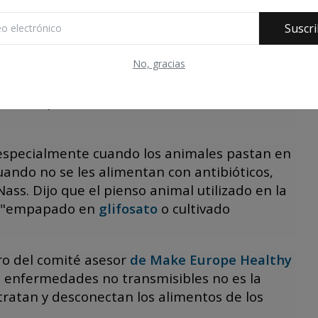
 de
Door to Freedom
, respondió a las
Suscri
idades sanitarias empezaron a recomendar
as
condiciones de salud
—, "la obesidad infantil
No, gracias
es
tipo 2 infantil se ha duplicado. La diabetes y
 Nass culpó al alto consumo de carbohidratos
especialmente cuando los animales pastan en
ando no se les alimentan con antibióticos,
ss. Dijo que el pienso animal utilizado en la
ar "empapado en
glifosato
o cultivado
o del comité asesor
de Make Europe Healthy
as enfermedades no transmisibles no es la
tratan y desconectan los alimentos de los