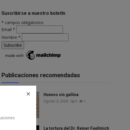
Suscribirse a nuestro boletín
*
campos obligatorios
Email
*
Nombre
*
Publicaciones recomendadas
Huevos sin gallina
Agosto 9, 2026
0
1
izaciones
La tortura del Dr. Reiner Fuellmich