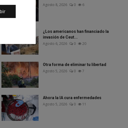
Agosto 8, 2026
0
6
bir
¿Los americanos han financiado la
invasión de Ceut...
Agosto 6, 2026
0
20
Otra forma de eliminar tu libertad
Agosto 5, 2026
0
7
Ahora la IA cura enfermedades
Agosto 5, 2026
0
11