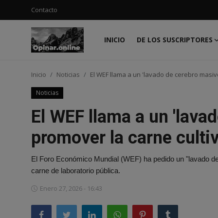
Contacto
INICIO
DE LOS SUSCRIPTORES
Acceso
Registro
Inicio
Noticias
El WEF llama a un 'lavado de cerebro masiv
Inicio
Noticias
Contacto
El WEF llama a un 'lava
De los suscriptores
promover la carne culti
Noticias
El Foro Económico Mundial (WEF) ha pedido un "lavado de 
Prensa
carne de laboratorio pública.
Moda
Enero 27, 2026 - 16:43
Negocios