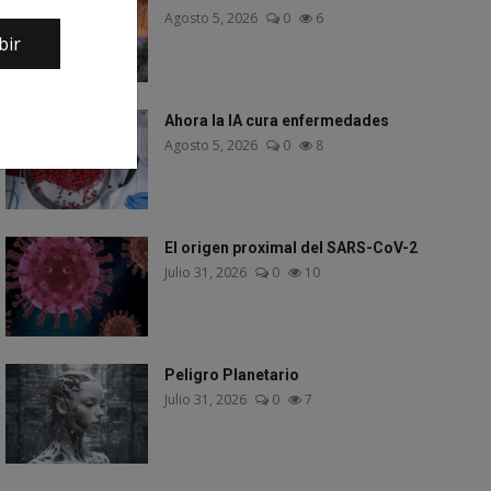
Agosto 5, 2026
0
6
bir
Ahora la IA cura enfermedades
Agosto 5, 2026
0
8
El origen proximal del SARS-CoV-2
Julio 31, 2026
0
10
Peligro Planetario
Julio 31, 2026
0
7