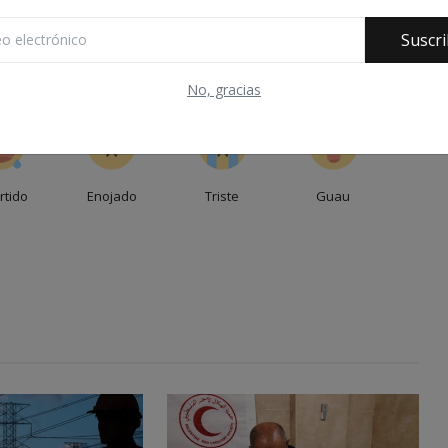
Suscri
No, gracias
0
0
0
0
rtido
Enojado
Triste
Guau