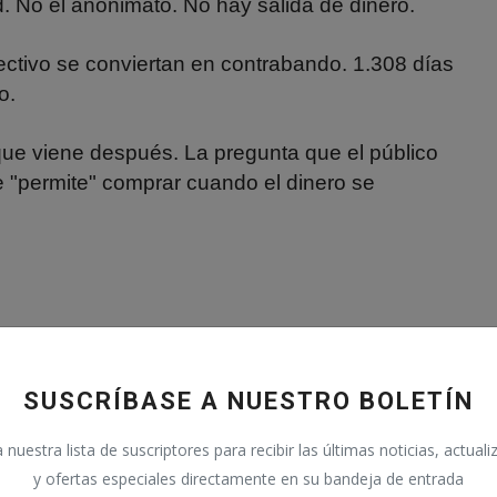
d. No el anonimato. No hay salida de dinero.
ctivo se conviertan en contrabando. 1.308 días
o.
 que viene después. La pregunta que el público
 "permite" comprar cuando el dinero se
SUSCRÍBASE A NUESTRO BOLETÍN
nuestra lista de suscriptores para recibir las últimas noticias, actual
R
ARTÍCULO SIGUIENTE
y ofertas especiales directamente en su bandeja de entrada
e
Ya empiezan ... EL DEMONIO DE EUROPA ????