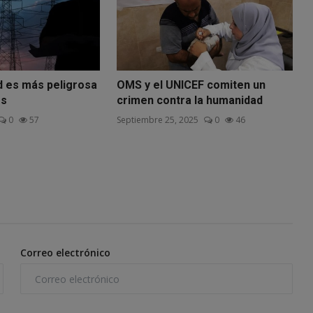
d es más peligrosa
OMS y el UNICEF comiten un
es
crimen contra la humanidad
0
57
Septiembre 25, 2025
0
46
Correo electrónico