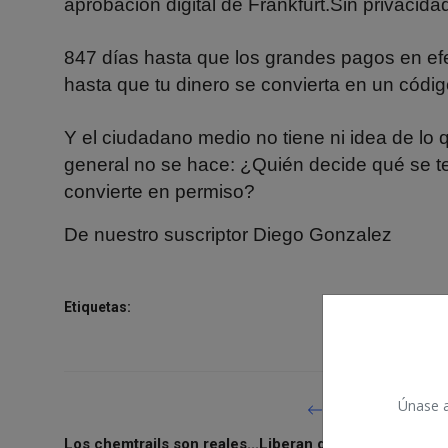
aprobación digital de Frankfurt.Sin privacida
847 días hasta que los grandes pagos en efe
hasta que tu dinero se convierta en un códig
Y el ciudadano medio no tiene ni idea de lo
general no se hace: ¿Quién decide qué se te
convierte en permiso?
De nuestro suscriptor Diego Gonzalez
Etiquetas:
Únase a 
ARTÍCULO ANTERIO
Los chemtrails son reales...Liberan químicos en el air