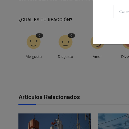
¿CUÁL ES TU REACCIÓN?
0
0
0
Me gusta
Disgusto
Amor
Dive
Artículos Relacionados