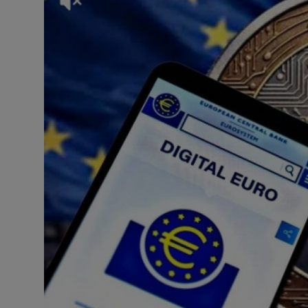
Misterios
Cultura
Mascotas
Viajes
Informatica
Cocina