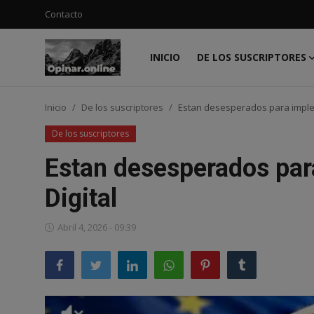
Contacto
INICIO
DE LOS SUSCRIPTORES
Acceso
Registro
Inicio
De los suscriptores
Estan desesperados para implem
Inicio
De los suscriptores
Contacto
Estan desesperados par
De los suscriptores
Digital
Noticias
Abril 4, 2026 - 09:39
Prensa
Moda
Negocios