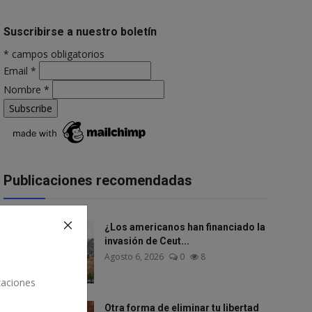
Suscribirse a nuestro boletín
*
campos obligatorios
Email
*
Nombre
*
Publicaciones recomendadas
¿Los americanos han financiado la
invasión de Ceut...
Agosto 6, 2026
0
8
izaciones
Otra forma de eliminar tu libertad