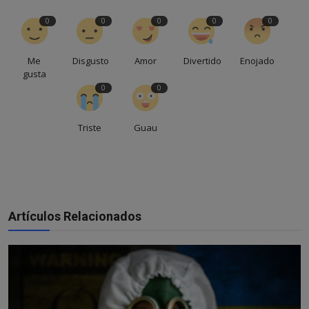
0
0
0
0
0
Me
Disgusto
Amor
Divertido
Enojado
gusta
0
0
Triste
Guau
Artículos Relacionados