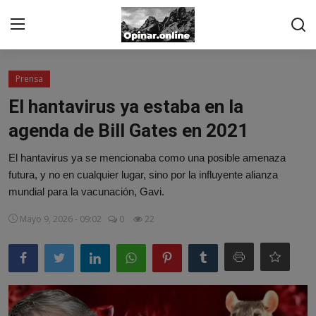
Acceso
Registro
Prensa
El hantavirus ya estaba en la
Inicio
agenda de Bill Gates en 2021
Contacto
El hantavirus ya se mencionaba como una posible amenaza
futura, y no en cualquier lugar, sino por la influyente alianza
De los suscriptores
mundial para la vacunación, Gavi.
Noticias
Mayo 9, 2026 - 09:02
0
22
Prensa
Moda
Negocios