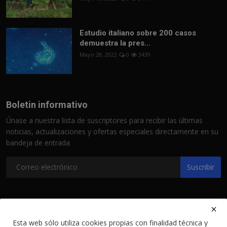
Estudio italiano sobre 200 casos
demuestra la pres...
Mayo 28, 2022
0
3439
Boletin informativo
Únase a nuestra lista de suscriptores para recibir las últimas
noticias, actualizaciones y ofertas especiales directamente en su
bandeja de entrada
Suscribir
Esta web sólo utiliza cookies propias con finalidad técnica y