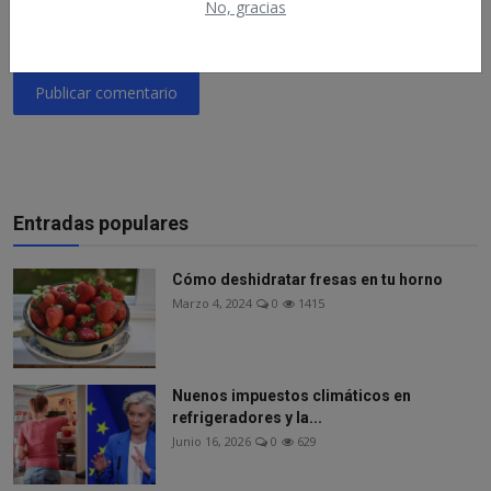
No, gracias
Publicar comentario
Entradas populares
Cómo deshidratar fresas en tu horno
Marzo 4, 2024
0
1415
Nuenos impuestos climáticos en
refrigeradores y la...
Junio 16, 2026
0
629