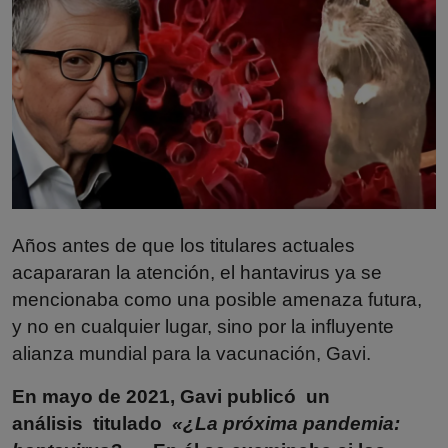
Misterios
Cultura
Mascotas
Viajes
Informatica
Años antes de que los titulares actuales
Cocina
acapararan la atención, el hantavirus ya se
mencionaba como una posible amenaza futura,
y no en cualquier lugar, sino por la influyente
alianza mundial para la vacunación, Gavi.
En mayo de 2021, Gavi publicó
un
análisis
titulado
«¿La próxima pandemia: