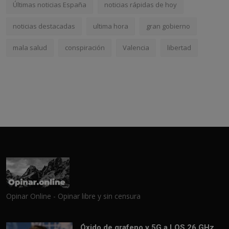
Últimas noticias España
noticias rápidas de hoy
noticias destacadas
ultima hora
gran gobierno
mala salud
conspiración
Valencia
libertad
Opinar Online - Opinar libre y sin censura
Óxido de grafeno y 5G a LOS 26 GHz