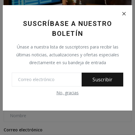
SUSCRÍBASE A NUESTRO
BOLETÍN
Binance compra a su rival FTX para paliar su "crisis de...
Únase a nuestra lista de suscriptores para recibir las
Noviembre 9, 2022
0
43
últimas noticias, actualizaciones y ofertas especiales
directamente en su bandeja de entrada
Suscribir
Comentarios
No, gracias
Nombre
Correo electrónico