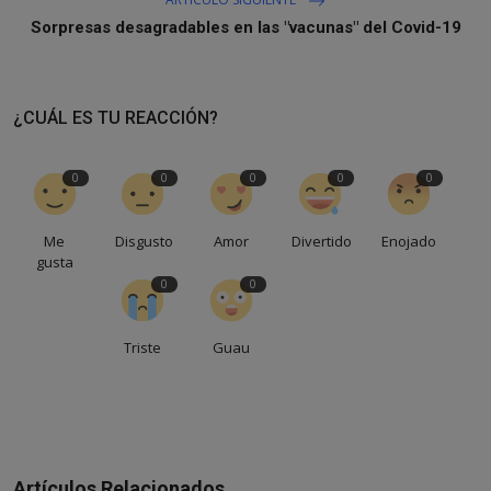
Sorpresas desagradables en las "vacunas" del Covid-19
¿CUÁL ES TU REACCIÓN?
0
0
0
0
0
Me
Disgusto
Amor
Divertido
Enojado
gusta
0
0
Triste
Guau
Artículos Relacionados