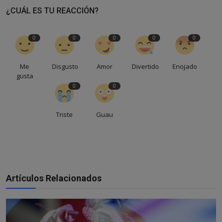
¿CUÁL ES TU REACCIÓN?
0
0
0
0
0
Me
Disgusto
Amor
Divertido
Enojado
gusta
0
0
Triste
Guau
Artículos Relacionados