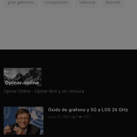
gran gobierno
conspiración
Valencia
libertad
Opinar Online - Opinar libre y sin censura
Óxido de grafeno y 5G a LOS 26 GHz
Junio 27, 2022
0
3727