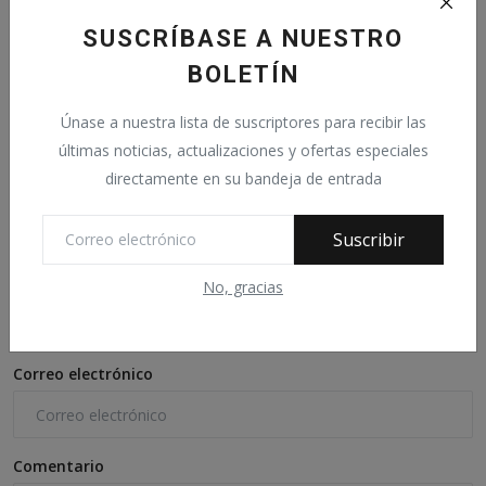
SUSCRÍBASE A NUESTRO
Estados Unidos creó las condiciones para la guerra
entr...
BOLETÍN
Julio 26, 2022
0
61
Únase a nuestra lista de suscriptores para recibir las
últimas noticias, actualizaciones y ofertas especiales
directamente en su bandeja de entrada
Comentarios
Suscribir
Nombre
No, gracias
Correo electrónico
Comentario