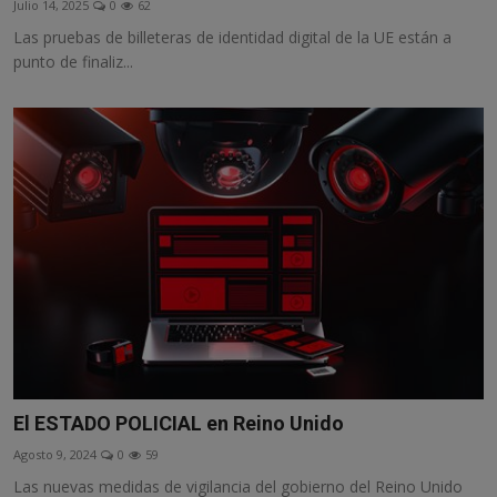
Julio 14, 2025
0
62
Misterios
Las pruebas de billeteras de identidad digital de la UE están a
punto de finaliz...
Cultura
Mascotas
Viajes
Informatica
Cocina
El ESTADO POLICIAL en Reino Unido
Agosto 9, 2024
0
59
Las nuevas medidas de vigilancia del gobierno del Reino Unido