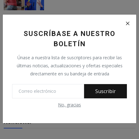
Turismo Sostenible en Valencia: Cómo
Viajar Respon...
Agosto 9, 2024
0
328
SUSCRÍBASE A NUESTRO
BOLETÍN
Los americanos actuan
Únase a nuestra lista de suscriptores para recibir las
Abril 2, 2026
0
198
últimas noticias, actualizaciones y ofertas especiales
directamente en su bandeja de entrada
¿Los incendios de Almeria han sido
provocados? ¿Co...
Suscribir
Julio 12, 2026
0
39
No, gracias
Newsletter