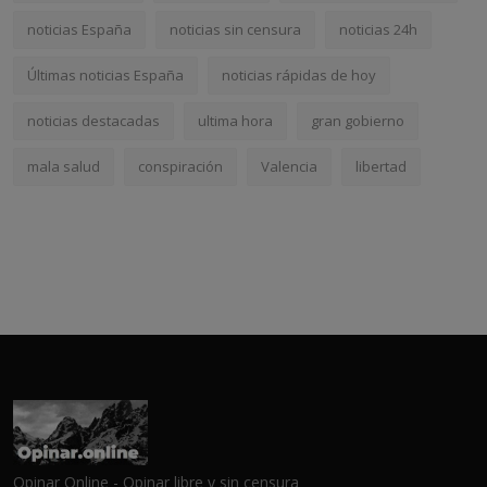
noticias España
noticias sin censura
noticias 24h
Últimas noticias España
noticias rápidas de hoy
noticias destacadas
ultima hora
gran gobierno
mala salud
conspiración
Valencia
libertad
Opinar Online - Opinar libre y sin censura