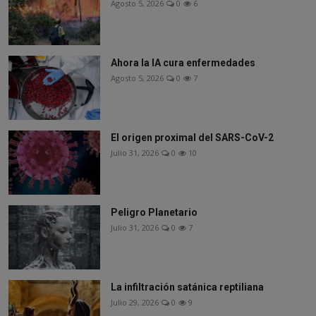
Agosto 5, 2026
0
6
Ahora la IA cura enfermedades
Agosto 5, 2026
0
7
El origen proximal del SARS-CoV-2
Julio 31, 2026
0
10
Peligro Planetario
Julio 31, 2026
0
7
La infiltración satánica reptiliana
Julio 29, 2026
0
9