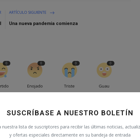
R
ARTÍCULO SIGUIENTE
l
Una nueva pandemia comienza
0
0
0
0
rtido
Enojado
Triste
Guau
SUSCRÍBASE A NUESTRO BOLETÍN
nuestra lista de suscriptores para recibir las últimas noticias, actual
y ofertas especiales directamente en su bandeja de entrada