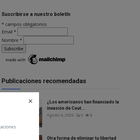
Suscribirse a nuestro boletín
*
campos obligatorios
Email
*
Nombre
*
Publicaciones recomendadas
¿Los americanos han financiado la
invasión de Ceut...
Agosto 6, 2026
0
8
izaciones
Otra forma de eliminar tu libertad