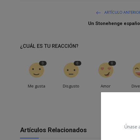
ARTÍCULO ANTERIO
Un Stonehenge españo
¿CUÁL ES TU REACCIÓN?
0
0
0
Me gusta
Disgusto
Amor
Dive
Únase a 
Artículos Relacionados