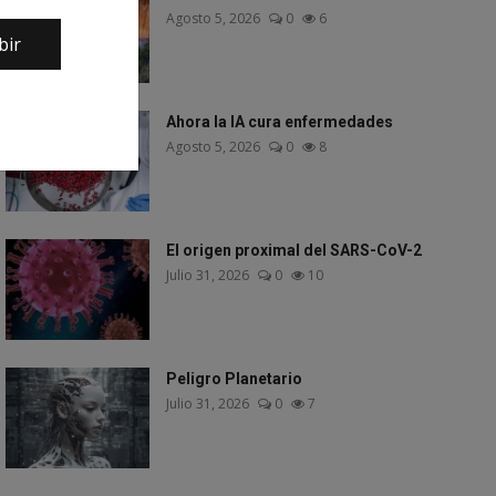
Agosto 5, 2026
0
6
bir
Ahora la IA cura enfermedades
Agosto 5, 2026
0
8
El origen proximal del SARS-CoV-2
Julio 31, 2026
0
10
Peligro Planetario
Julio 31, 2026
0
7