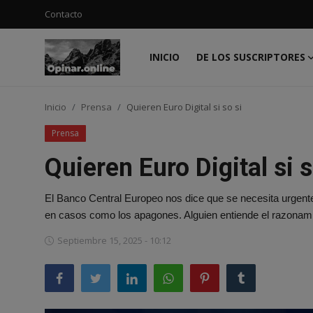
Contacto
INICIO
DE LOS SUSCRIPTORES
Acceso
Registro
Inicio
Prensa
Quieren Euro Digital si so si
Inicio
Prensa
Contacto
Quieren Euro Digital si s
De los suscriptores
El Banco Central Europeo nos dice que se necesita urgente
Noticias
en casos como los apagones. Alguien entiende el razonam
Prensa
Septiembre 15, 2025 - 10:12
Moda
Negocios