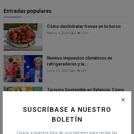
Entradas populares
Cómo deshidratar fresas en tu horno
Marzo 4, 2024
0
1415
Nuenos impuestos climáticos en
refrigeradores y la...
Junio 16, 2026
0
629
Turismo Sostenible en Valencia: Cómo
Viajar Respon...
Agosto 9, 2024
0
331
SUSCRÍBASE A NUESTRO
BOLETÍN
Los americanos actuan
Abril 2, 2026
0
203
Únase a nuestra lista de suscriptores para recibir las