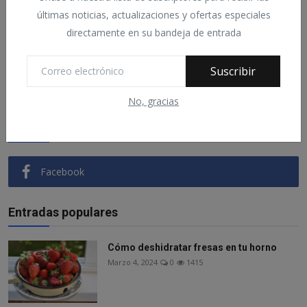
últimas noticias, actualizaciones y ofertas especiales
directamente en su bandeja de entrada
¿Los incendios de Almeria han sido
provocados? ¿Co...
Suscribir
Julio 12, 2026
0
41
No, gracias
Síganos
Facebook
Entradas populares
Cómo deshidratar fresas en tu horno
Marzo 4, 2024
0
1415