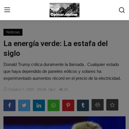
Acceso
Registro
Noticias
La energía verde: La estafa del
Inicio
siglo
Contacto
Donald Trump critica duramente la llamada . Cualquier estado
que haya dependido de paneles eólicos y solares ha
De los suscriptores
experimentado aumentos récord en el precio de la electricidad.
Noticias
Octubre 1, 2025 - 09:38
0
28
Prensa
Moda
Negocios