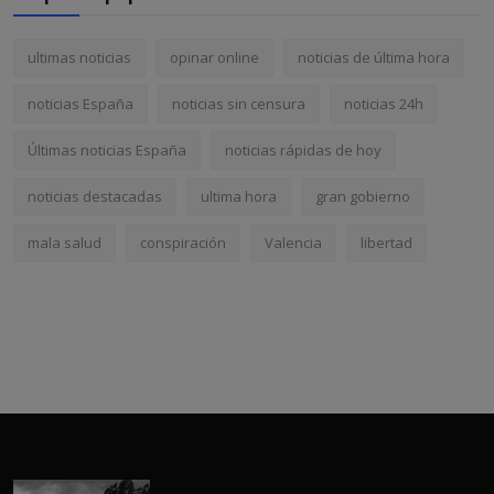
ultimas noticias
opinar online
noticias de última hora
noticias España
noticias sin censura
noticias 24h
Últimas noticias España
noticias rápidas de hoy
noticias destacadas
ultima hora
gran gobierno
mala salud
conspiración
Valencia
libertad