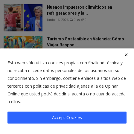
Nuenos impuestos climáticos en
refrigeradores y la...
Junio 16, 2026
0
630
Turismo Sostenible en Valencia: Cómo
Viajar Respon...
Agosto 9, 2024
0
347
Esta web sólo utiliza cookies propias con finalidad técnica y
no recaba ni cede datos personales de los usuarios sin su
Los americanos actuan
Abril 2, 2026
0
216
conocimiento. Sin embargo, contiene enlaces a sitios web de
terceros con políticas de privacidad ajenas a la de Opinar
Online que usted podrá decidir si acepta o no cuando acceda
a ellos.
¿Los incendios de Almeria han sido
provocados? ¿Co...
Julio 12, 2026
0
42
Accept Cookies