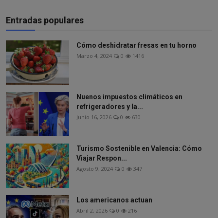
Entradas populares
Cómo deshidratar fresas en tu horno
Marzo 4, 2024
0
1416
Nuenos impuestos climáticos en
refrigeradores y la...
Junio 16, 2026
0
630
Turismo Sostenible en Valencia: Cómo
Viajar Respon...
Agosto 9, 2024
0
347
Los americanos actuan
Abril 2, 2026
0
216