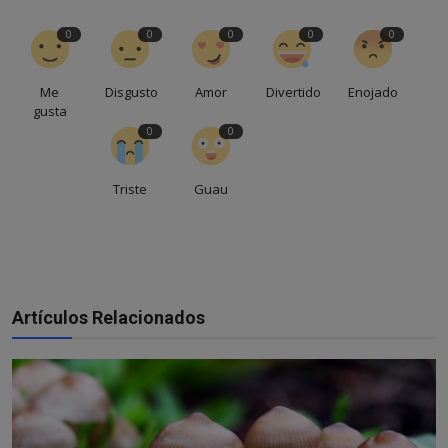
0
0
0
0
0
Me
Disgusto
Amor
Divertido
Enojado
gusta
0
0
Triste
Guau
Artículos Relacionados