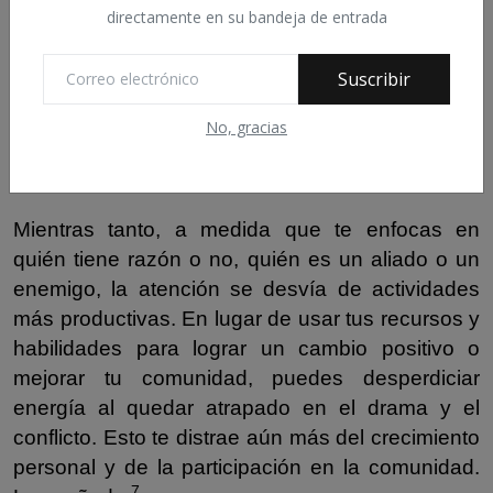
Debido a que los influencers tienen muchos
directamente en su bandeja de entrada
seguidores, su respaldo o la mera discusión de
un tema divisivo puede darle credibilidad y
Suscribir
aumentar su difusión. Lynn sugiere que estas
personas pueden convertirse inadvertidamente
No, gracias
en herramientas en manos de aquellos que
intentan sembrar la división.
Mientras tanto, a medida que te enfocas en
quién tiene razón o no, quién es un aliado o un
enemigo, la atención se desvía de actividades
más productivas. En lugar de usar tus recursos y
habilidades para lograr un cambio positivo o
mejorar tu comunidad, puedes desperdiciar
energía al quedar atrapado en el drama y el
conflicto. Esto te distrae aún más del crecimiento
personal y de la participación en la comunidad.
7