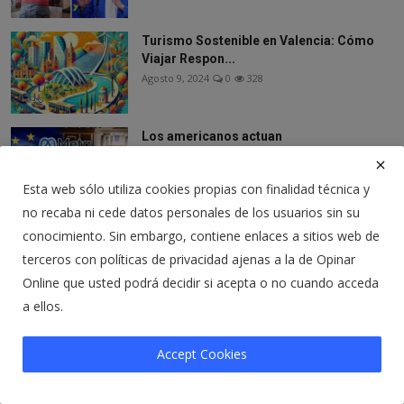
Turismo Sostenible en Valencia: Cómo
Viajar Respon...
Agosto 9, 2024
0
328
Los americanos actuan
Abril 2, 2026
0
198
Esta web sólo utiliza cookies propias con finalidad técnica y
no recaba ni cede datos personales de los usuarios sin su
¿Los incendios de Almeria han sido
conocimiento. Sin embargo, contiene enlaces a sitios web de
provocados? ¿Co...
terceros con políticas de privacidad ajenas a la de Opinar
Julio 12, 2026
0
39
Online que usted podrá decidir si acepta o no cuando acceda
a ellos.
Síganos
Accept Cookies
Facebook