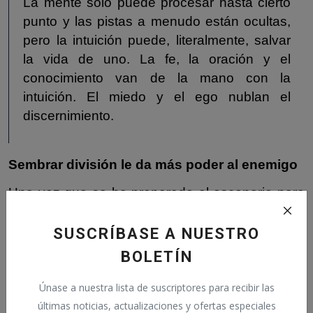
La mente solo puede procesar hasta cierto
punto y las pistas a menudo están ocultas,
pero la intuición puede, literalmente, salvar
la vida de uno. La fe, la oración y el
conocimiento van de la mano con la
intuición. El miedo y el ego nublan el
discernimiento.
Sembrar división le da más poder al enemigo
Una vez que se ha preparado el escenario para
la programación, las distracciones y el miedo, es
fácil plantar las semillas de la división. Los
SUSCRÍBASE A NUESTRO
influencers, a menudo sin darse cuenta, juegan
BOLETÍN
un papel importante en la difusión de estas
narrativas divisivas.
Únase a nuestra lista de suscriptores para recibir las
últimas noticias, actualizaciones y ofertas especiales