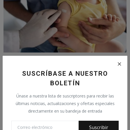
Las vacunas causan autismo y otros "trastornos
cerebral...
SUSCRÍBASE A NUESTRO
Octubre 30, 2025
0
26
BOLETÍN
Únase a nuestra lista de suscriptores para recibir las
últimas noticias, actualizaciones y ofertas especiales
directamente en su bandeja de entrada
Suscribir