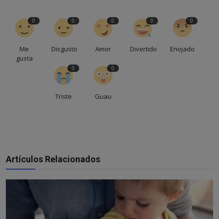
0
0
0
0
0
Me
Disgusto
Amor
Divertido
Enojado
gusta
0
0
Triste
Guau
Artículos Relacionados