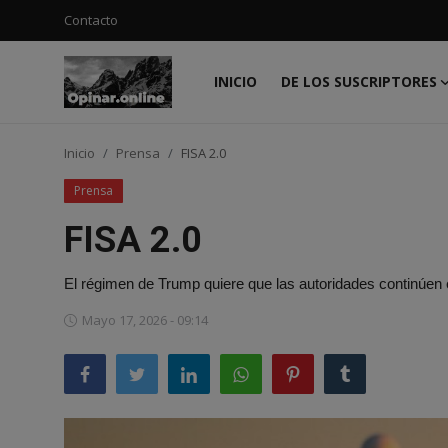
Contacto
INICIO
DE LOS SUSCRIPTORES
Acceso
Registro
Inicio
Prensa
FISA 2.0
Inicio
Prensa
Contacto
FISA 2.0
De los suscriptores
El régimen de Trump quiere que las autoridades continúen
Noticias
Mayo 17, 2026 - 09:14
Prensa
Moda
Negocios