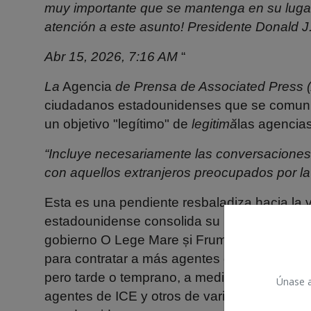
muy importante que se mantenga en su lugar
atención a este asunto! Presidente Donald 
Abr 15, 2026, 7:16 AM
“
La
Agencia
de Prensa de Associated Press
ciudadanos estadounidenses que se comunic
un objetivo "legítimo" de
legitimă
las agencias
“Incluye necesariamente las conversaciones
con aquellos extranjeros preocupados por la 
Esta es una pendiente resbaladiza hacia la vig
estadounidense consolida su poder sobre su
gobierno
O Lege Mare și Frumoasă
a través
para contratar a más agentes de
ICE
para to
pero tarde o temprano, a medida que el pode
Únase a 
agentes de ICE y otros de varias agencias 