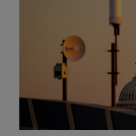
Misterios
Cultura
Mascotas
Viajes
Informatica
Cocina