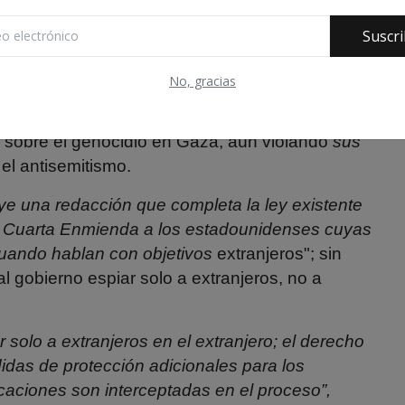
ra, especialmente con la adopción de la
Suscri
idos quiere el poder de espiar ilegalmente a
No, gracias
cupado por
la Constitución
de
los
Estados Unidos
mprendió fue
silenciar a
los manifestantes anti-
s sobre el genocidio en Gaza, aún violando
sus
 el antisemitismo.
uye una redacción que completa la ley existente
 la Cuarta Enmienda a los estadounidenses cuyas
uando hablan con objetivos
extranjeros"; sin
l gobierno espiar solo a extranjeros, no a
 solo a extranjeros en el extranjero; el derecho
idas de protección adicionales para los
ciones son interceptadas en el proceso”,