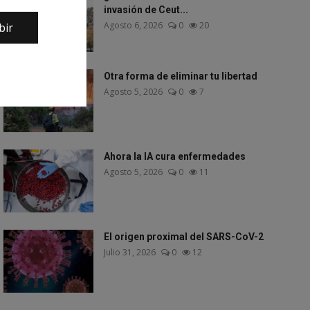
invasión de Ceut...
Agosto 6, 2026
0
20
bir
Otra forma de eliminar tu libertad
Agosto 5, 2026
0
7
Ahora la IA cura enfermedades
Agosto 5, 2026
0
11
El origen proximal del SARS-CoV-2
Julio 31, 2026
0
12