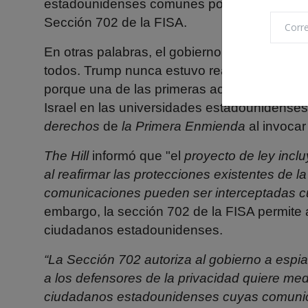
estadounidenses comunes por una razón u ot
Sección 702 de la FISA.
En otras palabras, el gobierno de Estados Un
todos. Trump nunca estuvo realmente preo
porque una de las primeras acciones que e
Israel en las universidades estadounidense
derechos
de
la Primera Enmienda
al invocar
The Hill
informó
que "el
proyecto de ley incl
al reafirmar las protecciones existentes de
comunicaciones pueden ser interceptadas c
embargo, la sección 702 de la FISA permite a
ciudadanos estadounidenses.
“La Sección 702 autoriza al gobierno a espiar
a los defensores de la privacidad quiere med
ciudadanos estadounidenses cuyas comunica