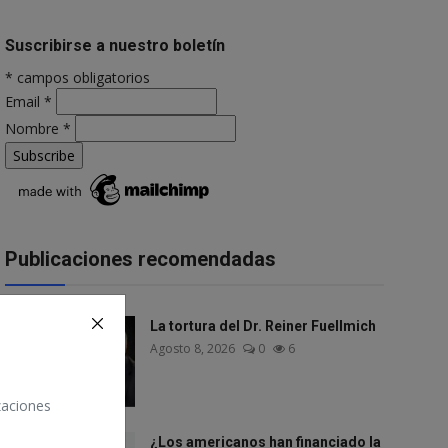
Suscribirse a nuestro boletín
*
campos obligatorios
Email
*
Nombre
*
Publicaciones recomendadas
La tortura del Dr. Reiner Fuellmich
Agosto 8, 2026
0
6
izaciones
¿Los americanos han financiado la