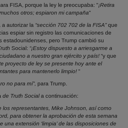
lara
FISA
, porque la ley le preocupaba: "
¡Retira
a muchos otros; espiaron mi campaña
"
a autorizar la
“sección 702 702 de la FISA”
que
cias espiar sin registro las comunicaciones de
s estadounidenses, pero Trump cambió su
ruth
Social:
“¡Estoy dispuesto a arriesgarme a
ciudadano a nuestro gran ejército y país!
“y que
e proyecto de ley se presente hoy ante
el
ntantes
para
mantenerlo limpio!
"
ero no para mí”,
para Trump.
a
de Truth Social
a continuación:
e
los representantes, Mike Johnson, así como
ord, para obtener la aprobación de esta semana
 una extensión ‘limpia’ de las disposiciones de