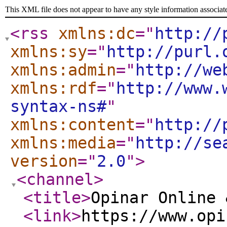
This XML file does not appear to have any style information associat
<rss
xmlns:dc
="
http://
xmlns:sy
="
http://purl.
xmlns:admin
="
http://we
xmlns:rdf
="
http://www.
syntax-ns#
"
xmlns:content
="
http://
xmlns:media
="
http://se
version
="
2.0
"
>
<channel
>
<title
>
Opinar Online 
<link
>
https://www.opi