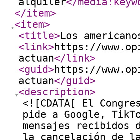
alquiler
</media:keyw
</item
>
<item
>
<title
>
Los americano
<link
>
https://www.op
actuan
</link
>
<guid
>
https://www.op
actuan
</guid
>
<description
>
<![CDATA[ El Congre
pide a Google, TikT
mensajes recibidos 
la cancelación de l