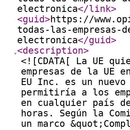
electronica
</link
>
<guid
>
https://www.op
todas-las-empresas-d
electronica
</guid
>
<description
>
<![CDATA[ La UE qui
empresas de la UE e
EU Inc. es un nuevo
permitiría a los em
en cualquier país d
horas. Según la Com
un marco &quot;Comp