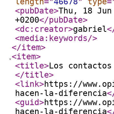
length
="
46678
"
type
=
<pubDate
>
Thu, 18 Jun
+0200
</pubDate
>
<dc:creator
>
gabriel
<
<media:keywords
/>
</item
>
<item
>
<title
>
Los contactos
</title
>
<link
>
https://www.op
hacen-la-diferencia
<
<guid
>
https://www.op
hacen-la-diferencia
<