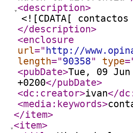
<description
>
<![CDATA[ contactos
</description
>
<enclosure
url
="
http://www.opin
length
="
90358
"
type
=
<pubDate
>
Tue, 09 Jun
+0200
</pubDate
>
<dc:creator
>
ivan
</dc
<media:keywords
>
cont
</item
>
<item
>