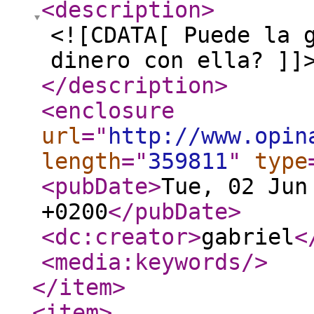
<description
>
<![CDATA[ Puede la 
dinero con ella? ]]
</description
>
<enclosure
url
="
http://www.opin
length
="
359811
"
type
<pubDate
>
Tue, 02 Jun
+0200
</pubDate
>
<dc:creator
>
gabriel
<
<media:keywords
/>
</item
>
<item
>