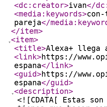
<dc:creator
>
ivan
</dc
<media:keywords
>
con-
pareja
</media:keywor
</item
>
<item
>
<title
>
Alexa+ llega 
<link
>
https://www.op
espana
</link
>
<guid
>
https://www.op
espana
</guid
>
<description
>
<![CDATA[ Estas son