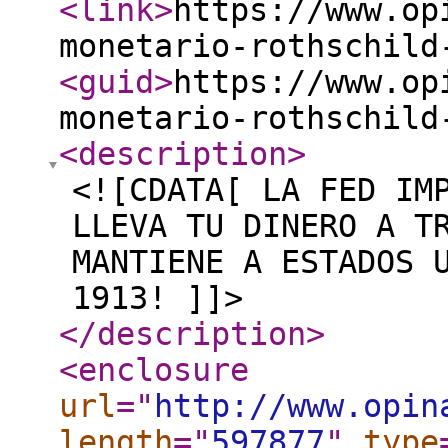
<link
>
https://www.op
monetario-rothschild
<guid
>
https://www.op
monetario-rothschild
<description
>
<![CDATA[ LA FED IM
LLEVA TU DINERO A T
MANTIENE A ESTADOS 
1913! ]]>
</description
>
<enclosure
url
="
http://www.opin
length
="
597877
"
type