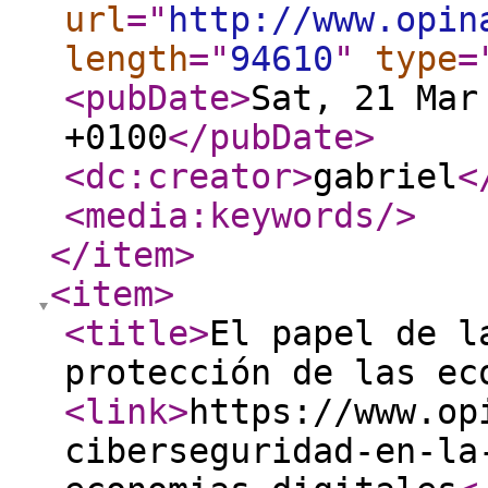
url
="
http://www.opin
length
="
94610
"
type
=
<pubDate
>
Sat, 21 Mar
+0100
</pubDate
>
<dc:creator
>
gabriel
<
<media:keywords
/>
</item
>
<item
>
<title
>
El papel de l
protección de las ec
<link
>
https://www.op
ciberseguridad-en-la