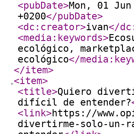
<pubDate
>
Mon, 01 Jun
+0200
</pubDate
>
<dc:creator
>
ivan
</dc
<media:keywords
>
Ecos
ecológico, marketpla
ecológico
</media:key
</item
>
<item
>
<title
>
Quiero divert
difícil de entender?
<link
>
https://www.op
divertirme-solo-un-r