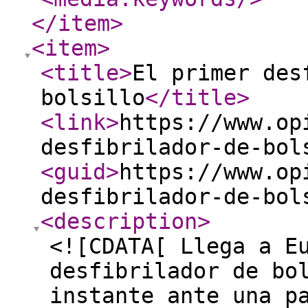
</item
>
<item
>
<title
>
El primer des
bolsillo
</title
>
<link
>
https://www.op
desfibrilador-de-bol
<guid
>
https://www.op
desfibrilador-de-bol
<description
>
<![CDATA[ Llega a E
desfibrilador de bo
instante ante una p