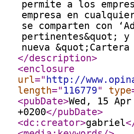
permite a los empre
empresa en cualquie
se comparten con ‘A
pertinentes&quot; y
nueva &quot;Cartera
</description
>
<enclosure
url
="
http://www.opin
length
="
116779
"
type
<pubDate
>
Wed, 15 Apr
+0200
</pubDate
>
<dc:creator
>
gabriel
<
<media:keywords
/>