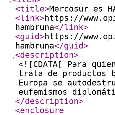
<title
>
Mercosur es H
<link
>
https://www.op
hambruna
</link
>
<guid
>
https://www.op
hambruna
</guid
>
<description
>
<![CDATA[ Para quie
trata de productos 
Europa se autodestr
eufemismos diplomát
</description
>
<enclosure