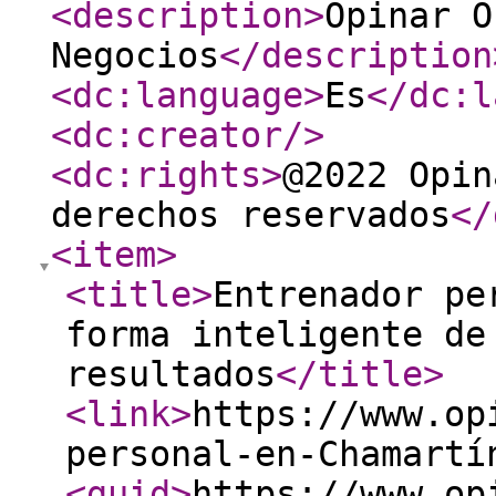
<description
>
Opinar O
Negocios
</description
<dc:language
>
Es
</dc:l
<dc:creator
/>
<dc:rights
>
@2022 Opin
derechos reservados
</
<item
>
<title
>
Entrenador pe
forma inteligente de
resultados
</title
>
<link
>
https://www.op
personal-en-Chamartí
<guid
>
https://www.op