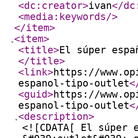
<dc:creator
>
ivan
</dc
<media:keywords
/>
</item
>
<item
>
<title
>
El súper espa
</title
>
<link
>
https://www.op
espanol-tipo-outlet
<
<guid
>
https://www.op
espanol-tipo-outlet
<
<description
>
<![CDATA[ El súper 