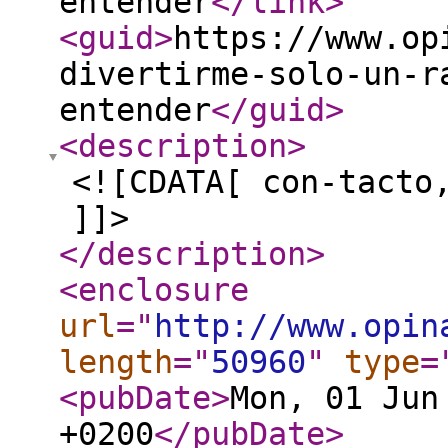
entender
</link
>
<guid
>
https://www.op
divertirme-solo-un-r
entender
</guid
>
<description
>
<![CDATA[ con-tacto
]]>
</description
>
<enclosure
url
="
http://www.opin
length
="
50960
"
type
=
<pubDate
>
Mon, 01 Jun
+0200
</pubDate
>