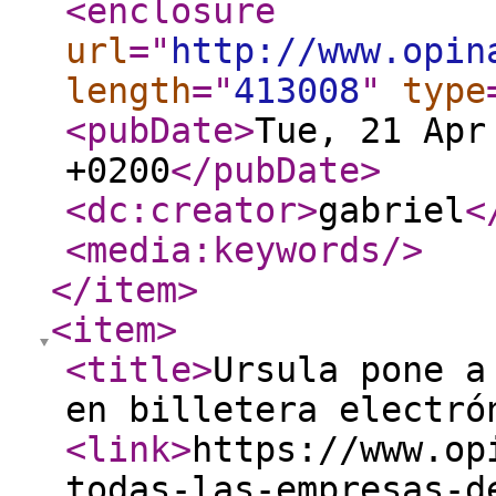
<enclosure
url
="
http://www.opin
length
="
413008
"
type
<pubDate
>
Tue, 21 Apr
+0200
</pubDate
>
<dc:creator
>
gabriel
<
<media:keywords
/>
</item
>
<item
>
<title
>
Ursula pone a
en billetera electró
<link
>
https://www.op
todas-las-empresas-d