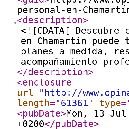
personal-en-Chamartí
<description
>
<![CDATA[ Descubre 
en Chamartín puede 
planes a medida, re
acompañamiento prof
</description
>
<enclosure
url
="
http://www.opin
length
="
61361
"
type
=
<pubDate
>
Mon, 13 Jul
+0200
</pubDate
>