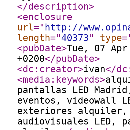
</description
>
<enclosure
url
="
http://www.opin
length
="
40373
"
type
=
<pubDate
>
Tue, 07 Apr
+0200
</pubDate
>
<dc:creator
>
ivan
</dc
<media:keywords
>
alqu
pantallas LED Madrid
eventos, videowall L
exteriores alquiler,
audiovisuales LED, p