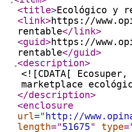
<title
>
Ecológico y r
<link
>
https://www.op
rentable
</link
>
<guid
>
https://www.op
rentable
</guid
>
<description
>
<![CDATA[ Ecosuper,
marketplace ecológi
</description
>
<enclosure
url
="
http://www.opin
length
="
51675
"
type
=