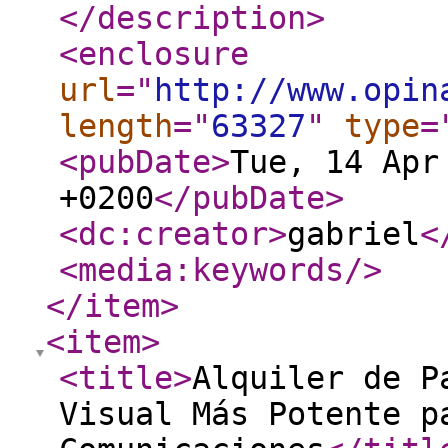
</description
>
<enclosure
url
="
http://www.opin
length
="
63327
"
type
=
<pubDate
>
Tue, 14 Apr
+0200
</pubDate
>
<dc:creator
>
gabriel
<
<media:keywords
/>
</item
>
<item
>
<title
>
Alquiler de P
Visual Más Potente p