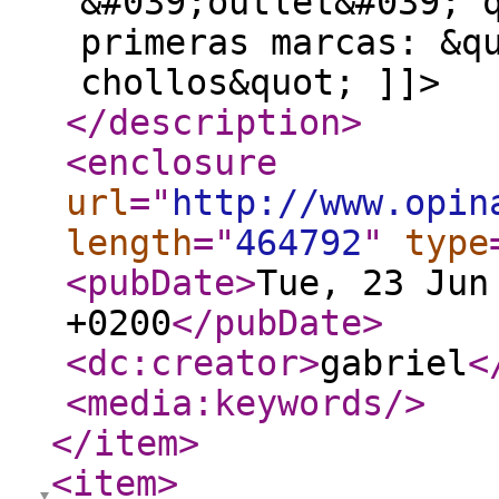
&#039;outlet&#039; 
primeras marcas: &q
chollos&quot; ]]>
</description
>
<enclosure
url
="
http://www.opin
length
="
464792
"
type
<pubDate
>
Tue, 23 Jun
+0200
</pubDate
>
<dc:creator
>
gabriel
<
<media:keywords
/>
</item
>
<item
>