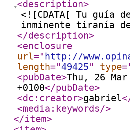
<description
>
<![CDATA[ Tu guía d
inminente tiranía d
</description
>
<enclosure
url
="
http://www.opin
length
="
49425
"
type
=
<pubDate
>
Thu, 26 Mar
+0100
</pubDate
>
<dc:creator
>
gabriel
<
<media:keywords
/>
</item
>
<item
>