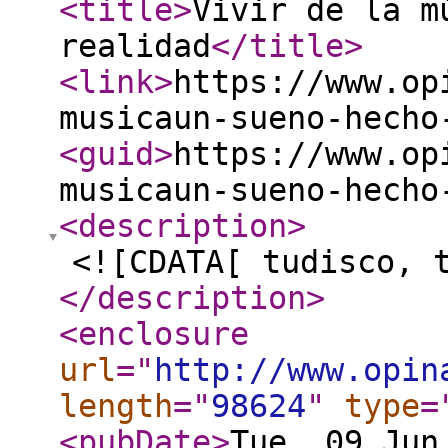
<title
>
Vivir de la m
realidad
</title
>
<link
>
https://www.op
musicaun-sueno-hecho
<guid
>
https://www.op
musicaun-sueno-hecho
<description
>
<![CDATA[ tudisco, 
</description
>
<enclosure
url
="
http://www.opin
length
="
98624
"
type
=
<pubDate
>
Tue, 09 Jun