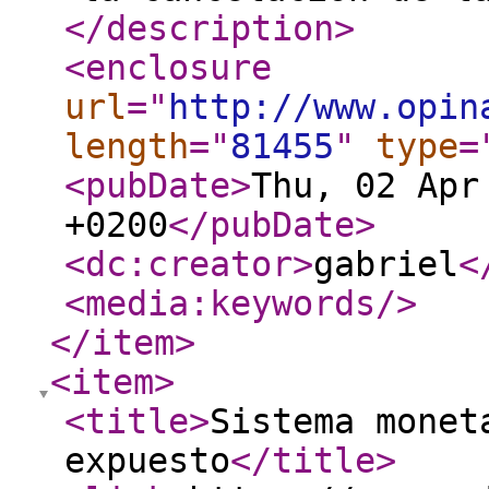
</description
>
<enclosure
url
="
http://www.opin
length
="
81455
"
type
=
<pubDate
>
Thu, 02 Apr
+0200
</pubDate
>
<dc:creator
>
gabriel
<
<media:keywords
/>
</item
>
<item
>
<title
>
Sistema monet
expuesto
</title
>