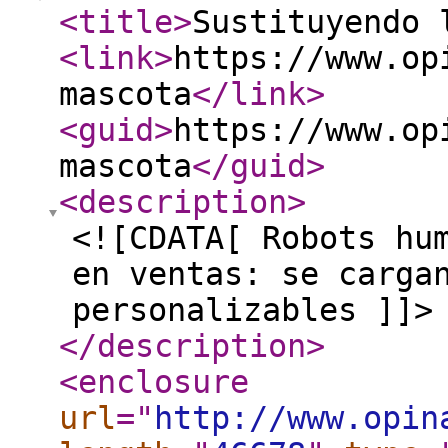
<title
>
Sustituyendo 
<link
>
https://www.op
mascota
</link
>
<guid
>
https://www.op
mascota
</guid
>
<description
>
<![CDATA[ Robots hu
en ventas: se carga
personalizables ]]>
</description
>
<enclosure
url
="
http://www.opin