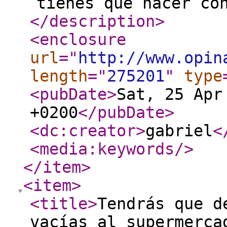
tienes que hacer co
</description
>
<enclosure
url
="
http://www.opin
length
="
275201
"
type
<pubDate
>
Sat, 25 Apr
+0200
</pubDate
>
<dc:creator
>
gabriel
<
<media:keywords
/>
</item
>
<item
>
<title
>
Tendrás que d
vacías al supermerca